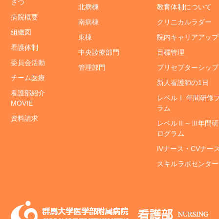
さつ
北病棟
教育体制について
病院概要
南病棟
クリニカルラダー
組織図
東棟
院内キャリアアップ
看護体制
中央診療部門
目標管理
委員会活動
管理部門
プリセプターシップ
チーム医療
新人看護師の1日
看護部紹介
レベルⅠ 年間研修
MOVIE
ラム
資料請求
レベルⅡ～Ⅲ年間研
ログラム
IVナース・CVナー
スキルラボセンター