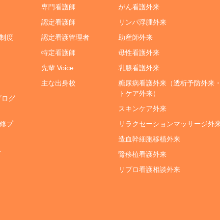
専門看護師
がん看護外来
認定看護師
リンパ浮腫外来
制度
認定看護管理者
助産師外来
特定看護師
母性看護外来
先輩 Voice
乳腺看護外来
主な出身校
糖尿病看護外来（透析予防外来
トケア外来）
プログ
スキンケア外来
修プ
リラクセーションマッサージ外
造血幹細胞移植外来
ス
腎移植看護外来
リプロ看護相談外来