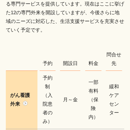
る専門サービスを提供しています。現在はここに挙げ
た12の専門外来を開設していますが、今後さらに地
域のニーズに対応した、生活支援サービスを充実させ
ていく予定です。
問合せ
予約
開設日
料金
先
予約
一部
制
緩和
有料
がん看護
（入
ケア
月～金
（保
外来
院患
セン
険
者の
ター
内）
み）