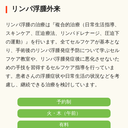
スキンケ
予約
（月は
（保
外科
リンパ浮腫外来
ア外来
制
午前の
険
外来
み）
内）
リンパ浮腫の治療は『複合的治療（日常生活指導、
スキンケア、圧迫療法、リンパドレナージ、圧迫下
リラクセ
休診中
の運動）』を行います。全てセルフケアが基本とな
ーション
再開日
り、手術後のリンパ浮腫発症予防について学ぶセル
マッサー
未定
フケア教室や、リンパ浮腫発症後に悪化させないた
ジ外来
めの手技を習得するセルフケア指導を行っていま
有料
す。患者さんの浮腫症状や日常生活の状況などを考
造血幹細
木
南内
予約
（保
慮し、継続できる治療を検討しています。
胞移植外
（午
科外
制
険
来
後）
来
内）
予約制
火・木（午前）
有料
月
泌尿
腎移植看
予約
（保
有料