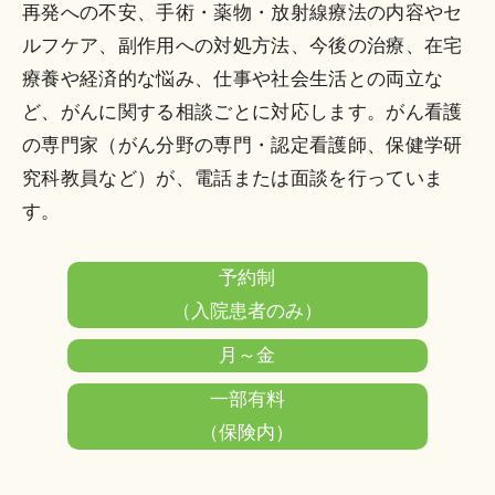
再発への不安、手術・薬物・放射線療法の内容やセ
有料
ルフケア、副作用への対処方法、今後の治療、在宅
乳腺看護
予約
外科
月～木
（保
療養や経済的な悩み、仕事や社会生活との両立な
外来
制
外来
険
ど、がんに関する相談ごとに対応します。がん看護
内）
の専門家（がん分野の専門・認定看護師、保健学研
究科教員など）が、電話または面談を行っていま
月～木
糖尿病看
す。
9:30～
護外来
内分
11:30
有料
（透析予
泌・
予約制
予約
透析予
（保
防外来・
糖尿
（入院患者のみ）
制
防外来
険
フットケ
病外
(金)
内）
月～金
ア外来）
来
8:30～
一部有料
11:30
（保険内）
月～金
有料