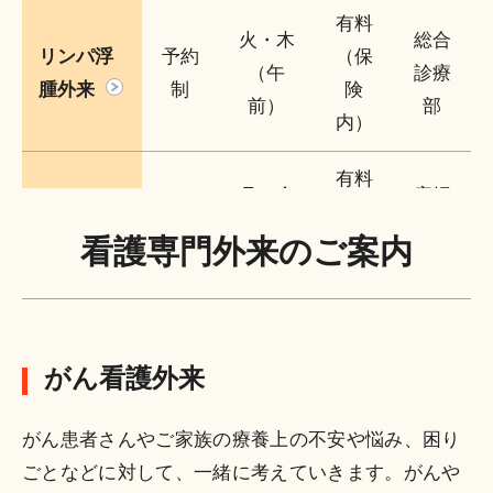
有料
火・木
総合
リンパ浮
予約
（保
（午
診療
腫外来
制
険
前）
部
内）
有料
月～金
産婦
助産師外
予約
（自
8:30～
人科
看護専門外来のご案内
来
制
由診
16:00
病棟
療）
有料
産婦
母性看護
予約
（自
がん看護外来
月～金
人科
外来
制
由診
外来
療）
がん患者さんやご家族の療養上の不安や悩み、困り
ごとなどに対して、一緒に考えていきます。がんや
一部