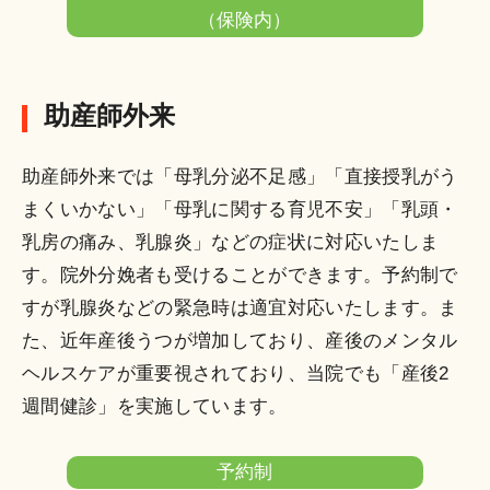
（午
器科
護外来
制
険
（保険内）
後）
外来
内）
通院
月
助産師外来
リプロ看
リプ
中患
（8:30
護相談外
無料
ロ外
者予
～
助産師外来では「母乳分泌不足感」「直接授乳がう
来
来
約制
15:00）
まくいかない」「母乳に関する育児不安」「乳頭・
乳房の痛み、乳腺炎」などの症状に対応いたしま
す。院外分娩者も受けることができます。予約制で
すが乳腺炎などの緊急時は適宜対応いたします。ま
た、近年産後うつが増加しており、産後のメンタル
ヘルスケアが重要視されており、当院でも「産後2
週間健診」を実施しています。
予約制