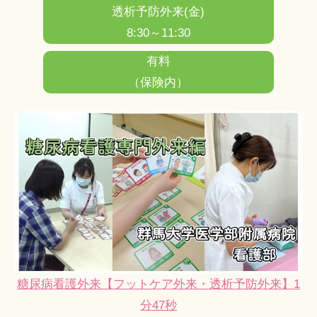
透析予防外来(金)
8:30～11:30
有料
（保険内）
糖尿病看護外来【フットケア外来・透析予防外来】1
分47秒